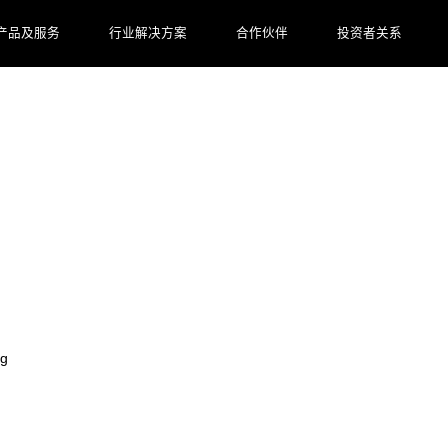
产品及服务
行业解决方案
合作伙伴
投资者关系
SG胜游亚洲数码AI价值释放真相等你来探