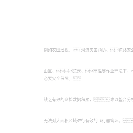
适用场景
需通过高空视角进行拍摄：
例如农田巡视、河流灾害预防、道路安
作业环境危险恶劣：
山区、荒漠、高温等作业环境下，
必要安全保障。
缺乏数据管理系统：
缺乏有效的巡检数据积累，难以整合分
缺乏统一的平台：
无法对大面积区域进行有效的飞行器管理。