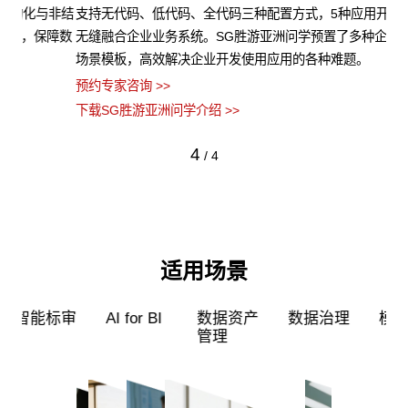
非结
支持无代码、低代码、全代码三种配置方式，5种应用开发模式，
S
障数
无缝融合企业业务系统。SG胜游亚洲问学预置了多种企业级应用
算
场景模板，高效解决企业开发使用应用的各种难题。
类
预约专家咨询 >>
预约
下载SG胜游亚洲问学介绍 >>
下载
4
/
4
适用场景
超级员工
智能标审
AI for BI
数据资产
管理