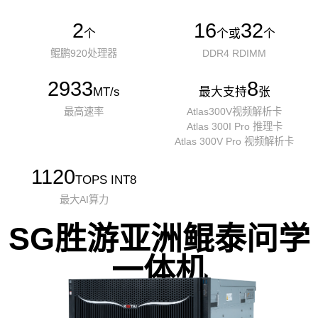
2
16
32
个
个或
个
鲲鹏920处理器
DDR4 RDIMM
2933
8
MT/s
最大支持
张
最高速率
Atlas300V视频解析卡
Atlas 300I Pro 推理卡
Atlas 300V Pro 视频解析卡
1120
TOPS INT8
最大AI算力
SG胜游亚洲鲲泰问学
一体机