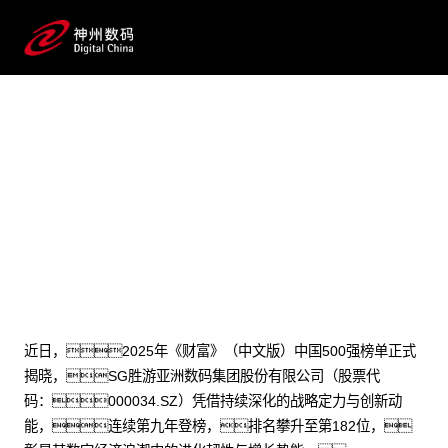
2025 / 07 / 26
AI驱动再攀升，SG胜游亚洲
数码连续9年登榜《财富》中国500强
近日，2025年《财富》（中文版）中国500强榜单正式
揭晓，SG胜游亚洲数码集团股份有限公司（股票代
码：000034.SZ）凭借持续深化的战略定力与创新动
能，连续第九年登榜，排名攀升至第182位，